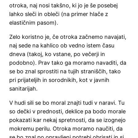
otroka, naj nosi takšno, ki jo je še posebej
lahko sleči in obleči (na primer hlače z
elastičnim pasom).
Zelo koristno je, če otroka začnemo navajati,
naj sede na kahlico ob vedno istem času
dneva (takoj, ko vstane, po večerji in
podobno). Prav tako ga moramo navaditi, da
se bo znal sprostiti na tujih straniščih, tako
pri prijateljih in sorodnikih, kot v javnih
sanitarijah.
V hudi sili se bo moral znajti tudi v naravi. Tu
so dečki v prednosti, deklice pa bodo morale
pokazati kar nekaj spretnosti, da se izognejo
mokremu perilu. Otroka moramo naučiti, da
se bo znal po opravljeni potrebi obrisati in si