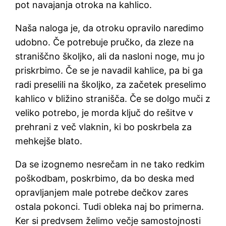
pot navajanja otroka na kahlico.
Naša naloga je, da otroku opravilo naredimo
udobno. Če potrebuje pručko, da zleze na
straniščno školjko, ali da nasloni noge, mu jo
priskrbimo. Če se je navadil kahlice, pa bi ga
radi preselili na školjko, za začetek preselimo
kahlico v bližino stranišča. Če se dolgo muči z
veliko potrebo, je morda ključ do rešitve v
prehrani z več vlaknin, ki bo poskrbela za
mehkejše blato.
Da se izognemo nesrečam in ne tako redkim
poškodbam, poskrbimo, da bo deska med
opravljanjem male potrebe dečkov zares
ostala pokonci. Tudi obleka naj bo primerna.
Ker si predvsem želimo večje samostojnosti