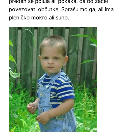
preden se polula ali pokaka, da bo začel
povezovati občutke. Sprašujmo ga, ali ima
pleničko mokro ali suho.