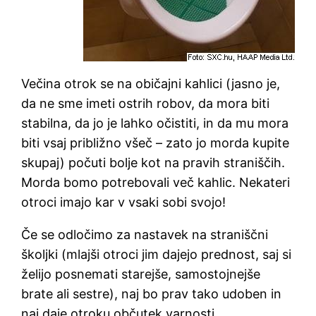
Večina otrok se na običajni kahlici (jasno je,
da ne sme imeti ostrih robov, da mora biti
stabilna, da jo je lahko očistiti, in da mu mora
biti vsaj približno všeč – zato jo morda kupite
skupaj) počuti bolje kot na pravih straniščih.
Morda bomo potrebovali več kahlic. Nekateri
otroci imajo kar v vsaki sobi svojo!
Če se odločimo za nastavek na straniščni
školjki (mlajši otroci jim dajejo prednost, saj si
želijo posnemati starejše, samostojnejše
brate ali sestre), naj bo prav tako udoben in
naj daje otroku občutek varnosti.