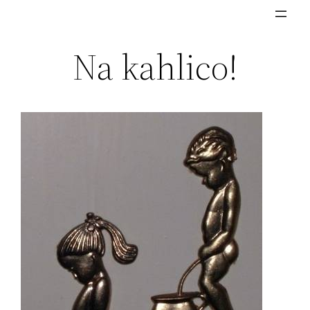
Skip
to
Na kahlico!
content