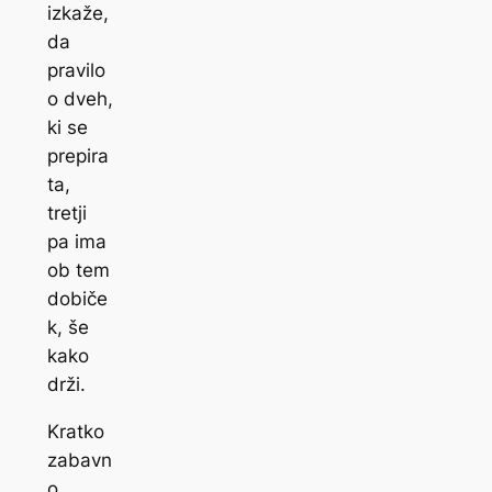
izkaže,
da
pravilo
o dveh,
ki se
prepira
ta,
tretji
pa ima
ob tem
dobiče
k, še
kako
drži.
Kratko
zabavn
o