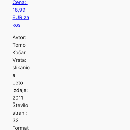
Cena:
18,99
EUR za
kos
Avtor:
Tomo
Kočar
Vrsta:
slikanic
a
Leto
izdaje:
2011
Število
strani:
32
Format