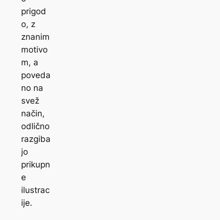
prigod
o, z
znanim
motivo
m, a
poveda
no na
svež
način,
odlično
razgiba
jo
prikupn
e
ilustrac
ije.