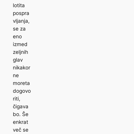
lotita
pospra
vljanja,
se za
eno
izmed
zeljnih
glav
nikakor
ne
moreta
dogovo
riti,
čigava
bo. Še
enkrat
več se