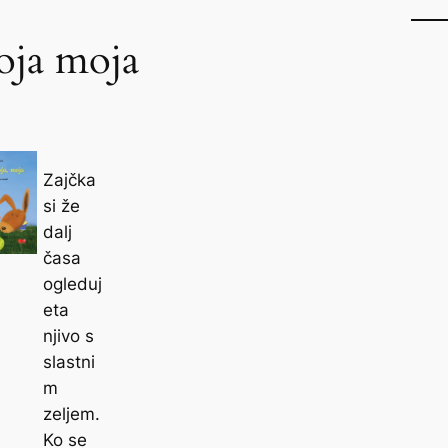
oja moja
Zajčka
si že
dalj
časa
ogleduj
eta
njivo s
slastni
m
zeljem.
Ko se