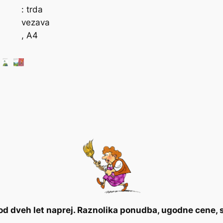
: trda
vezava
, A4
 od dveh let naprej. Raznolika ponudba, ugodne cene, 