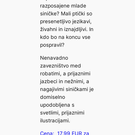
razposajene mlade
siničke? Mali ptički so
presenetljivo jezikavi,
živahni in iznajdljivi. In
kdo bo na koncu vse
pospravil?
Nenavadno
zavezništvo med
robatimi, a prijaznimi
jazbeci in nežnimi, a
nagajivimi siničkami je
domiselno
upodobljena s
svetlimi, prijaznimi
ilustracijami.
Cena: 17,99 EUR za