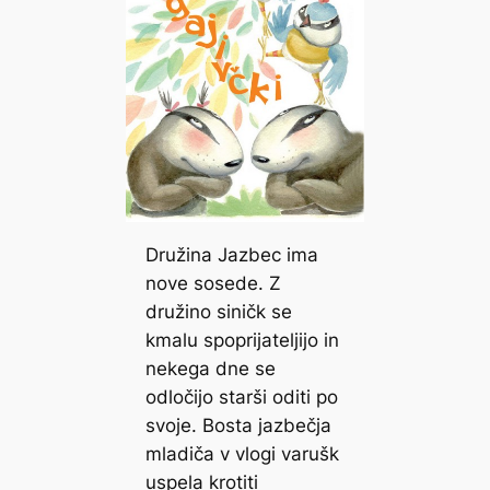
Družina Jazbec ima
nove sosede. Z
družino siničk se
kmalu spoprijateljijo in
nekega dne se
odločijo starši oditi po
svoje. Bosta jazbečja
mladiča v vlogi varušk
uspela krotiti