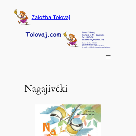
Skip
to
Založba Tolovaj
content
Nagajivčki